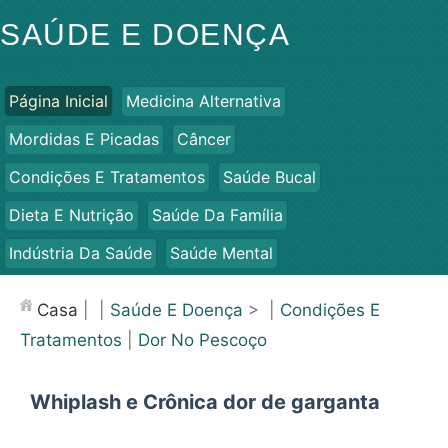
SAÚDE E DOENÇA
Página Inicial
Medicina Alternativa
Mordidas E Picadas
Câncer
Condições E Tratamentos
Saúde Bucal
Dieta E Nutrição
Saúde Da Família
Indústria Da Saúde
Saúde Mental
Saúde Pública E Segurança
Cirurgias E Procedimentos
Casa
| |
Saúde E Doença
> |
Condições E
Saúde
Tratamentos
|
Dor No Pescoço
Whiplash e Crônica dor de garganta