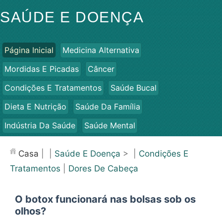
SAÚDE E DOENÇA
Página Inicial
Medicina Alternativa
Mordidas E Picadas
Câncer
Condições E Tratamentos
Saúde Bucal
Dieta E Nutrição
Saúde Da Família
Indústria Da Saúde
Saúde Mental
Saúde Pública E Segurança
Cirurgias E Procedimentos
Casa
| |
Saúde E Doença
> |
Condições E
Saúde
Tratamentos
|
Dores De Cabeça
O botox funcionará nas bolsas sob os
olhos?