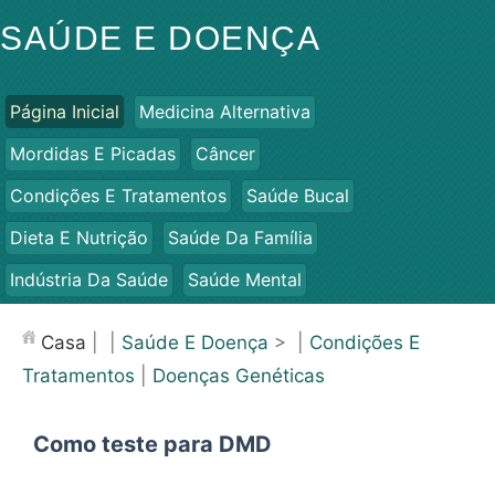
SAÚDE E DOENÇA
Página Inicial
Medicina Alternativa
Mordidas E Picadas
Câncer
Condições E Tratamentos
Saúde Bucal
Dieta E Nutrição
Saúde Da Família
Indústria Da Saúde
Saúde Mental
Saúde Pública E Segurança
Cirurgias E Procedimentos
Casa
| |
Saúde E Doença
> |
Condições E
Saúde
Tratamentos
|
Doenças Genéticas
Como teste para DMD