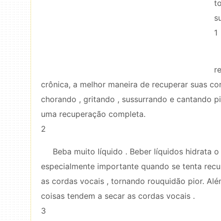
t
s
1
r
crônica, a melhor maneira de recuperar suas co
chorando , gritando , sussurrando e cantando 
uma recuperação completa.
2
Beba muito líquido . Beber líquidos hidrata o 
especialmente importante quando se tenta recu
as cordas vocais , tornando rouquidão pior. Al
coisas tendem a secar as cordas vocais .
3