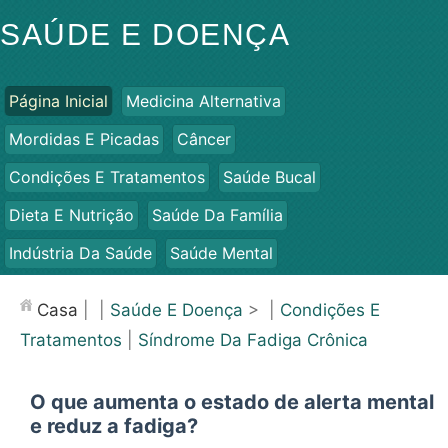
SAÚDE E DOENÇA
Página Inicial
Medicina Alternativa
Mordidas E Picadas
Câncer
Condições E Tratamentos
Saúde Bucal
Dieta E Nutrição
Saúde Da Família
Indústria Da Saúde
Saúde Mental
Saúde Pública E Segurança
Cirurgias E Procedimentos
Casa
| |
Saúde E Doença
> |
Condições E
Saúde
Tratamentos
|
Síndrome Da Fadiga Crônica
O que aumenta o estado de alerta mental
e reduz a fadiga?