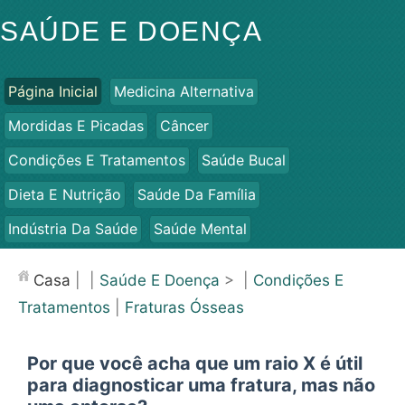
SAÚDE E DOENÇA
Página Inicial
Medicina Alternativa
Mordidas E Picadas
Câncer
Condições E Tratamentos
Saúde Bucal
Dieta E Nutrição
Saúde Da Família
Indústria Da Saúde
Saúde Mental
Saúde Pública E Segurança
Cirurgias E Procedimentos
Casa
| |
Saúde E Doença
> |
Condições E
Saúde
Tratamentos
|
Fraturas Ósseas
Por que você acha que um raio X é útil
para diagnosticar uma fratura, mas não