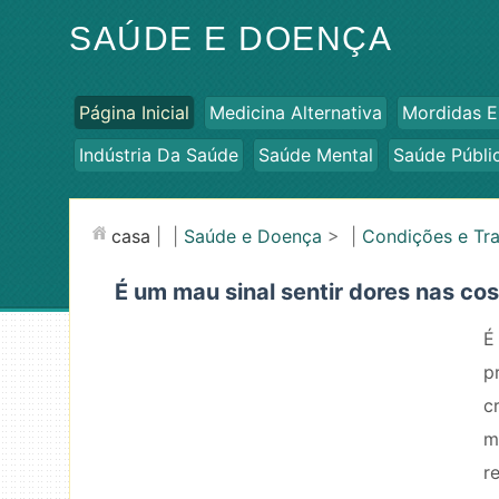
SAÚDE E DOENÇA
Página Inicial
Medicina Alternativa
Mordidas E
Indústria Da Saúde
Saúde Mental
Saúde Públi
casa
| |
Saúde e Doença
> |
Condições e Tr
É um mau sinal sentir dores nas co
É
p
c
m
r