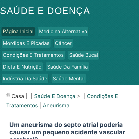
SAÚDE E DOENÇA
Página Inicial
Medicina Alternativa
Mordidas E Picadas
Câncer
Condições E Tratamentos
Saúde Bucal
Dieta E Nutrição
Saúde Da Família
Indústria Da Saúde
Saúde Mental
Saúde Pública E Segurança
Cirurgias E Procedimentos
Casa
| |
Saúde E Doença
> |
Condições E
Saúde
Tratamentos
|
Aneurisma
Um aneurisma do septo atrial poderia
causar um pequeno acidente vascular