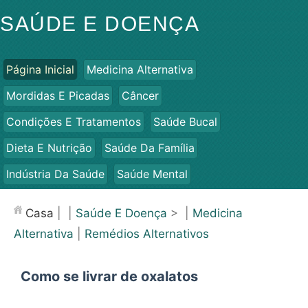
SAÚDE E DOENÇA
Página Inicial
Medicina Alternativa
Mordidas E Picadas
Câncer
Condições E Tratamentos
Saúde Bucal
Dieta E Nutrição
Saúde Da Família
Indústria Da Saúde
Saúde Mental
Saúde Pública E Segurança
Cirurgias E Procedimentos
Casa
| |
Saúde E Doença
> |
Medicina
Saúde
Alternativa
|
Remédios Alternativos
Como se livrar de oxalatos