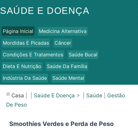
SAÚDE E DOENÇA
Página Inicial
Medicina Alternativa
Mordidas E Picadas
Câncer
Condições E Tratamentos
Saúde Bucal
Dieta E Nutrição
Saúde Da Família
Indústria Da Saúde
Saúde Mental
Saúde Pública E Segurança
Cirurgias E Procedimentos
Casa
| |
Saúde E Doença
> |
Saúde
|
Gestão
Saúde
De Peso
Smoothies Verdes e Perda de Peso