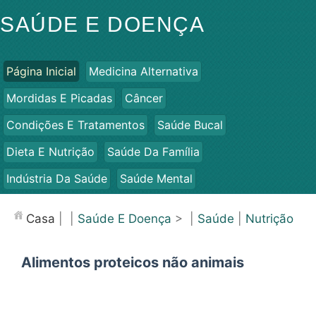
SAÚDE E DOENÇA
Página Inicial
Medicina Alternativa
Mordidas E Picadas
Câncer
Condições E Tratamentos
Saúde Bucal
Dieta E Nutrição
Saúde Da Família
Indústria Da Saúde
Saúde Mental
Saúde Pública E Segurança
Cirurgias E Procedimentos
Casa
| |
Saúde E Doença
> |
Saúde
|
Nutrição
Saúde
Alimentos proteicos não animais