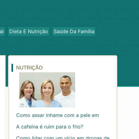
al
Dieta E Nutrição
Saúde Da Família
NUTRIÇÃO
Como assar inhame com a pele em
A cafeína é ruim para o frio?
Como lidar com um vício em drogas de