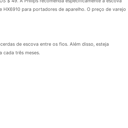
 US $ 49. A Philips recomenda especificamente a escova
re HX6910 para portadores de aparelho. O preço de varejo
erdas de escova entre os fios. Além disso, esteja
a cada três meses.