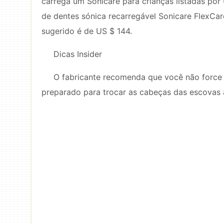
carrega um Sonicare para crianças listadas por
de dentes sónica recarregável Sonicare FlexCa
sugerido é de US $ 144.
Dicas Insider
O fabricante recomenda que você não force c
preparado para trocar as cabeças das escovas 