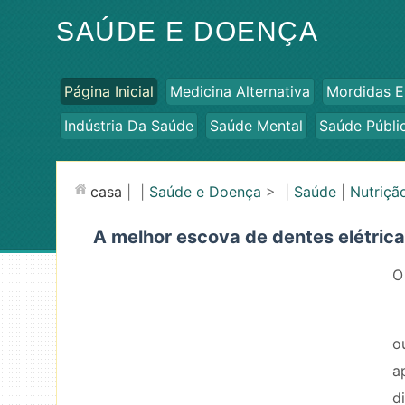
SAÚDE E DOENÇA
Página Inicial
Medicina Alternativa
Mordidas E
Indústria Da Saúde
Saúde Mental
Saúde Públi
casa
| |
Saúde e Doença
> |
Saúde
|
Nutriçã
A melhor escova de dentes elétrica
O
o
a
d