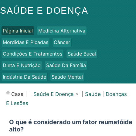
SAÚDE E DOENÇA
Página Inicial
Medicina Alternativa
Mordidas E Picadas
Câncer
Condições E Tratamentos
Saúde Bucal
Dieta E Nutrição
Saúde Da Família
Indústria Da Saúde
Saúde Mental
Saúde Pública E Segurança
Cirurgias E Procedimentos
Casa
| |
Saúde E Doença
> |
Saúde
|
Doenças
Saúde
E Lesões
O que é considerado um fator reumatóide
alto?