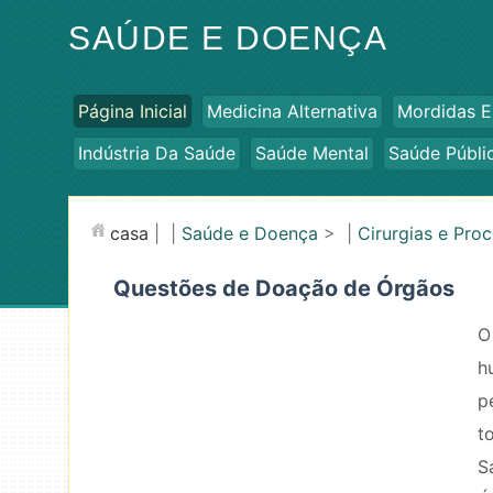
SAÚDE E DOENÇA
Página Inicial
Medicina Alternativa
Mordidas E
Indústria Da Saúde
Saúde Mental
Saúde Públi
casa
| |
Saúde e Doença
> |
Cirurgias e Pro
Questões de Doação de Órgãos
O
h
p
t
S