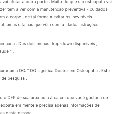
u vai afetar a outra parte . Muito do que um osteopata vai
izer tem a ver com a manutenção preventiva - cuidados
om o corpo , de tal forma a evitar os inevitáveis ​​
roblemas e falhas que vêm com a idade. Instruções
ericana . Dos dois menus drop-down disponíveis ,
aúde " .
urar uma DO. " DO significa Doutor em Osteopatia . Este
 de pesquisa .
o e CEP de sua área ou a área em que você gostaria de
steopata em mente e precisa apenas informações de
es desta pessoa .