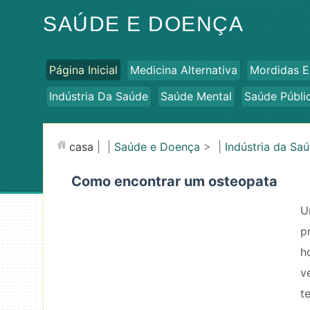
SAÚDE E DOENÇA
Página Inicial
Medicina Alternativa
Mordidas E
Indústria Da Saúde
Saúde Mental
Saúde Públi
casa
| |
Saúde e Doença
> |
Indústria da Sa
Como encontrar um osteopata
U
p
h
v
t