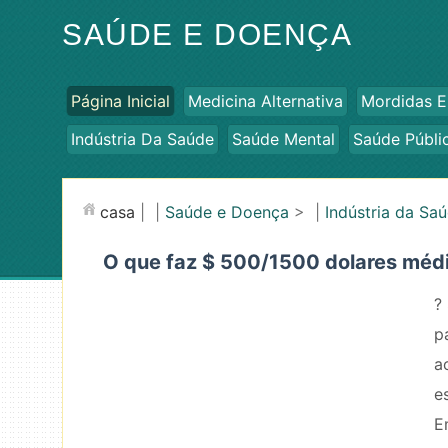
SAÚDE E DOENÇA
Página Inicial
Medicina Alternativa
Mordidas E
Indústria Da Saúde
Saúde Mental
Saúde Públi
casa
| |
Saúde e Doença
> |
Indústria da Sa
O que faz $ 500/1500 dolares méd
?
p
a
e
E