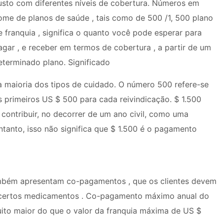
usto com diferentes níveis de cobertura. Números em
ome de planos de saúde , tais como de 500 /1, 500 plano
e franquia , significa o quanto você pode esperar para
agar , e receber em termos de cobertura , a partir de um
eterminado plano. Significado
 maioria dos tipos de cuidado. O número 500 refere-se
 primeiros US $ 500 para cada reivindicação. $ 1.500
 contribuir, no decorrer de um ano civil, como uma
ntanto, isso não significa que $ 1.500 é o pagamento
ambém apresentam co-pagamentos , que os clientes devem
 e certos medicamentos . Co-pagamento máximo anual do
uito maior do que o valor da franquia máxima de US $