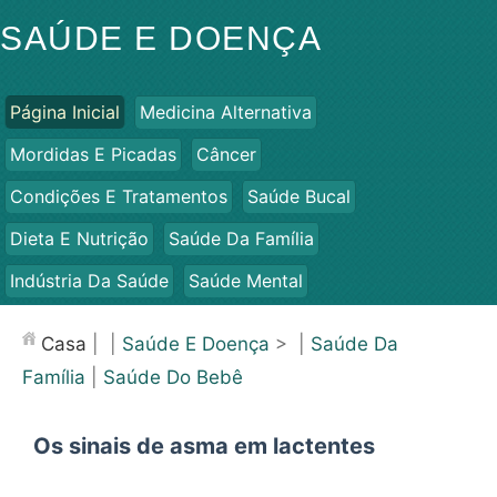
SAÚDE E DOENÇA
Página Inicial
Medicina Alternativa
Mordidas E Picadas
Câncer
Condições E Tratamentos
Saúde Bucal
Dieta E Nutrição
Saúde Da Família
Indústria Da Saúde
Saúde Mental
Saúde Pública E Segurança
Cirurgias E Procedimentos
Casa
| |
Saúde E Doença
> |
Saúde Da
Saúde
Família
|
Saúde Do Bebê
Os sinais de asma em lactentes