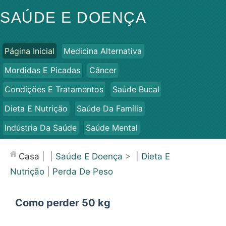
SAÚDE E DOENÇA
Página Inicial
Medicina Alternativa
Mordidas E Picadas
Câncer
Condições E Tratamentos
Saúde Bucal
Dieta E Nutrição
Saúde Da Família
Indústria Da Saúde
Saúde Mental
Saúde Pública E Segurança
Cirurgias E Procedimentos
Casa
| |
Saúde E Doença
> |
Dieta E
Saúde
Nutrição
|
Perda De Peso
Como perder 50 kg