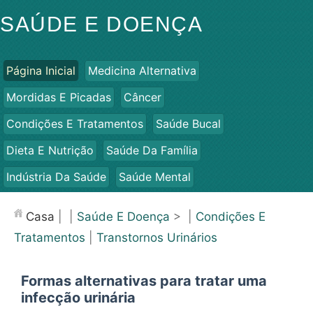
SAÚDE E DOENÇA
Página Inicial
Medicina Alternativa
Mordidas E Picadas
Câncer
Condições E Tratamentos
Saúde Bucal
Dieta E Nutrição
Saúde Da Família
Indústria Da Saúde
Saúde Mental
Saúde Pública E Segurança
Cirurgias E Procedimentos
Casa
| |
Saúde E Doença
> |
Condições E
Saúde
Tratamentos
|
Transtornos Urinários
Formas alternativas para tratar uma
infecção urinária