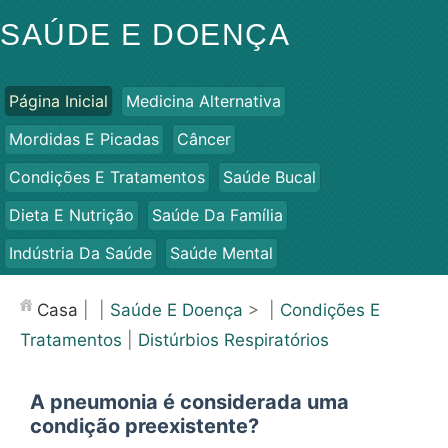
SAÚDE E DOENÇA
Página Inicial
Medicina Alternativa
Mordidas E Picadas
Câncer
Condições E Tratamentos
Saúde Bucal
Dieta E Nutrição
Saúde Da Família
Indústria Da Saúde
Saúde Mental
Saúde Pública E Segurança
Cirurgias E Procedimentos
Casa
| |
Saúde E Doença
> |
Condições E
Saúde
Tratamentos
|
Distúrbios Respiratórios
A pneumonia é considerada uma
condição preexistente?