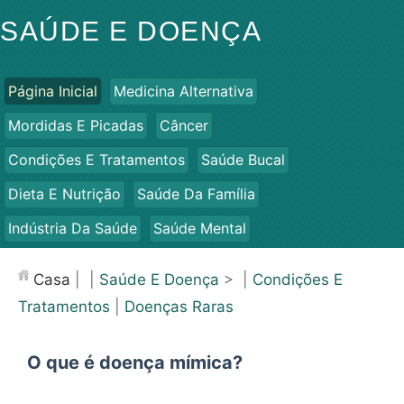
SAÚDE E DOENÇA
Página Inicial
Medicina Alternativa
Mordidas E Picadas
Câncer
Condições E Tratamentos
Saúde Bucal
Dieta E Nutrição
Saúde Da Família
Indústria Da Saúde
Saúde Mental
Saúde Pública E Segurança
Cirurgias E Procedimentos
Casa
| |
Saúde E Doença
> |
Condições E
Saúde
Tratamentos
|
Doenças Raras
O que é doença mímica?