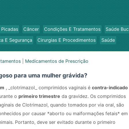
 Picadas
Câncer
Condições E Tratamentos
Saúde Buc
ca E Segurança
Cirurgias E Procedimentos
Saúde
atamentos
|
Medicamentos de Prescrição
igoso para uma mulher grávida?
im
, _clotrimazol_ comprimidos vaginais é
contra-indicado
urante o
primeiro trimestre
da gravidez. Os comprimidos
aginais de Clotrimazol, quando tomados por via oral, são
onhecidos por causar *aborto ou malformações fetais* em
nimais. Portanto, deve ser evitado durante o primeiro