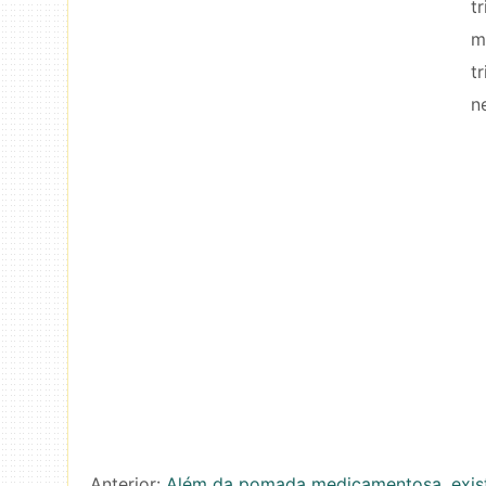
t
m
t
n
Anterior:
Além da pomada medicamentosa, existe