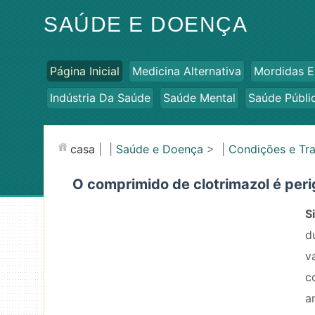
SAÚDE E DOENÇA
Página Inicial
Medicina Alternativa
Mordidas E
Indústria Da Saúde
Saúde Mental
Saúde Públi
casa
| |
Saúde e Doença
> |
Condições e Tr
O comprimido de clotrimazol é per
S
d
v
c
a