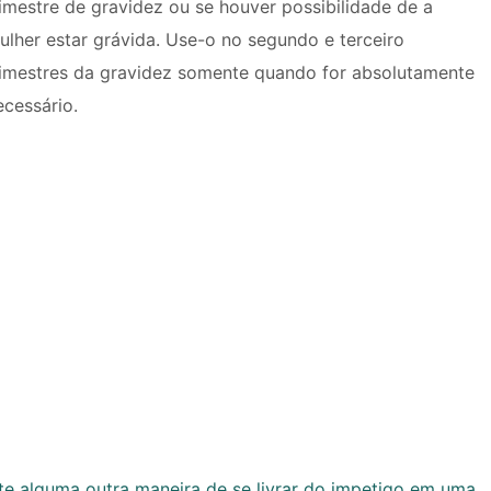
rimestre de gravidez ou se houver possibilidade de a
ulher estar grávida. Use-o no segundo e terceiro
rimestres da gravidez somente quando for absolutamente
ecessário.
 alguma outra maneira de se livrar do impetigo em uma