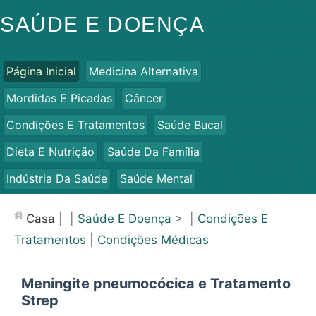
SAÚDE E DOENÇA
Página Inicial
Medicina Alternativa
Mordidas E Picadas
Câncer
Condições E Tratamentos
Saúde Bucal
Dieta E Nutrição
Saúde Da Família
Indústria Da Saúde
Saúde Mental
Saúde Pública E Segurança
Cirurgias E Procedimentos
Casa
| |
Saúde E Doença
> |
Condições E
Saúde
Tratamentos
|
Condições Médicas
Meningite pneumocócica e Tratamento
Strep