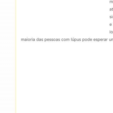
m
a
s
e
l
maioria das pessoas com lúpus pode esperar u