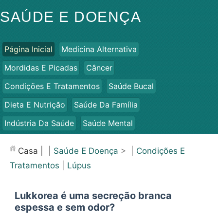
SAÚDE E DOENÇA
Página Inicial
Medicina Alternativa
Mordidas E Picadas
Câncer
Condições E Tratamentos
Saúde Bucal
Dieta E Nutrição
Saúde Da Família
Indústria Da Saúde
Saúde Mental
Saúde Pública E Segurança
Cirurgias E Procedimentos
Casa
| |
Saúde E Doença
> |
Condições E
Saúde
Tratamentos
|
Lúpus
Lukkorea é uma secreção branca
espessa e sem odor?