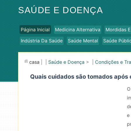
SAÚDE E DOENÇA
Página Inicial
Medicina Alternativa
Mordidas E
Indústria Da Saúde
Saúde Mental
Saúde Públi
casa
| |
Saúde e Doença
> |
Condições e Tr
Quais cuidados são tomados após o
O
i
d
e
p