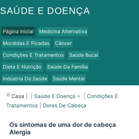
SAÚDE E DOENÇA
Página Inicial
Medicina Alternativa
Mordidas E Picadas
Câncer
Condições E Tratamentos
Saúde Bucal
Dieta E Nutrição
Saúde Da Família
Indústria Da Saúde
Saúde Mental
Saúde Pública E Segurança
Cirurgias E Procedimentos
Casa
| |
Saúde E Doença
> |
Condições E
Saúde
Tratamentos
|
Dores De Cabeça
Os sintomas de uma dor de cabeça
Alergia