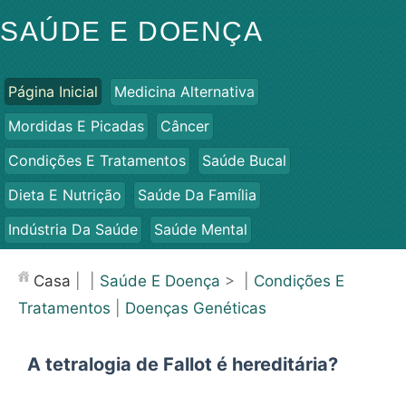
SAÚDE E DOENÇA
Página Inicial
Medicina Alternativa
Mordidas E Picadas
Câncer
Condições E Tratamentos
Saúde Bucal
Dieta E Nutrição
Saúde Da Família
Indústria Da Saúde
Saúde Mental
Saúde Pública E Segurança
Cirurgias E Procedimentos
Casa
| |
Saúde E Doença
> |
Condições E
Saúde
Tratamentos
|
Doenças Genéticas
A tetralogia de Fallot é hereditária?