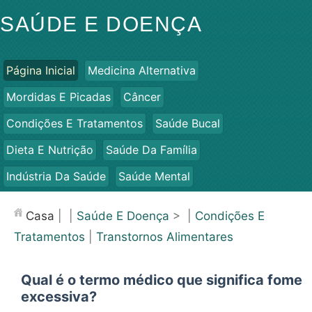
SAÚDE E DOENÇA
Página Inicial
Medicina Alternativa
Mordidas E Picadas
Câncer
Condições E Tratamentos
Saúde Bucal
Dieta E Nutrição
Saúde Da Família
Indústria Da Saúde
Saúde Mental
Saúde Pública E Segurança
Cirurgias E Procedimentos
Casa
| |
Saúde E Doença
> |
Condições E
Saúde
Tratamentos
|
Transtornos Alimentares
Qual é o termo médico que significa fome
excessiva?