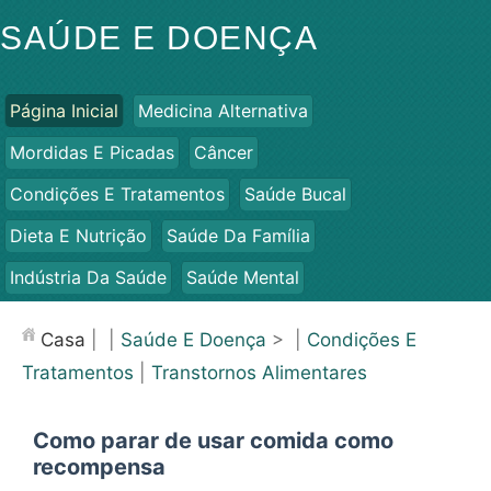
SAÚDE E DOENÇA
Página Inicial
Medicina Alternativa
Mordidas E Picadas
Câncer
Condições E Tratamentos
Saúde Bucal
Dieta E Nutrição
Saúde Da Família
Indústria Da Saúde
Saúde Mental
Saúde Pública E Segurança
Cirurgias E Procedimentos
Casa
| |
Saúde E Doença
> |
Condições E
Saúde
Tratamentos
|
Transtornos Alimentares
Como parar de usar comida como
recompensa