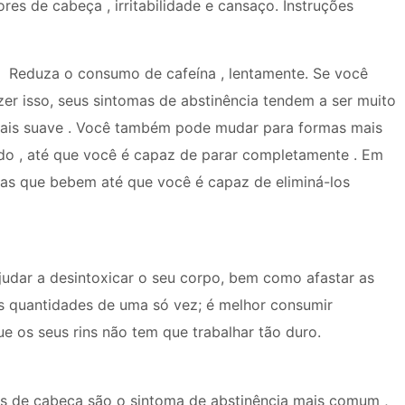
ores de cabeça , irritabilidade e cansaço. Instruções
Reduza o consumo de cafeína , lentamente. Se você
izer isso, seus sintomas de abstinência tendem a ser muito
ais suave . Você também pode mudar para formas mais
ado , até que você é capaz de parar completamente . Em
das que bebem até que você é capaz de eliminá-los
judar a desintoxicar o seu corpo, bem como afastar as
es quantidades de uma só vez; é melhor consumir
e os seus rins não tem que trabalhar tão duro.
s de cabeça são o sintoma de abstinência mais comum ,