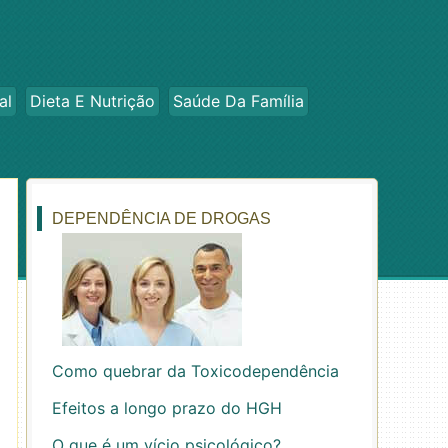
al
Dieta E Nutrição
Saúde Da Família
DEPENDÊNCIA DE DROGAS
Como quebrar da Toxicodependência
Efeitos a longo prazo do HGH
O que é um vício psicológico?