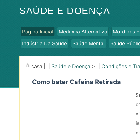
SAÚDE E DOENÇA
Página Inicial
Medicina Alternativa
Mordidas E
Indústria Da Saúde
Saúde Mental
Saúde Públi
casa
| |
Saúde e Doença
> |
Condições e Tr
Como bater Cafeína Retirada
S
c
v
i
e