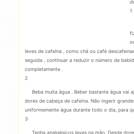
d
1
f
m
leves de cafeína , como chá ou café descafein
seguida , continuar a reduzir o número de bebi
completamente .
2
Beba muita água . Beber bastante água vai a
dores de cabeça de cafeína. Não ingerir grand
uniformemente água durante todo o dia, para qu
3
Tenha analgésicos leves na mão. Desde dore