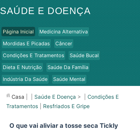
SAÚDE E DOENÇA
Página Inicial
Medicina Alternativa
Mordidas E Picadas
Câncer
Condições E Tratamentos
Saúde Bucal
Dieta E Nutrição
Saúde Da Família
Indústria Da Saúde
Saúde Mental
Saúde Pública E Segurança
Cirurgias E Procedimentos
Casa
| |
Saúde E Doença
> |
Condições E
Saúde
Tratamentos
|
Resfriados E Gripe
O que vai aliviar a tosse seca Tickly