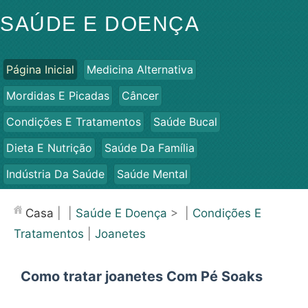
SAÚDE E DOENÇA
Página Inicial
Medicina Alternativa
Mordidas E Picadas
Câncer
Condições E Tratamentos
Saúde Bucal
Dieta E Nutrição
Saúde Da Família
Indústria Da Saúde
Saúde Mental
Saúde Pública E Segurança
Cirurgias E Procedimentos
Casa
| |
Saúde E Doença
> |
Condições E
Saúde
Tratamentos
|
Joanetes
Como tratar joanetes Com Pé Soaks