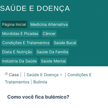
SAÚDE E DOENÇA
Página Inicial
Medicina Alternativa
Mordidas E Picadas
Câncer
Condições E Tratamentos
Saúde Bucal
Dieta E Nutrição
Saúde Da Família
Indústria Da Saúde
Saúde Mental
Saúde Pública E Segurança
Cirurgias E Procedimentos
Casa
| |
Saúde E Doença
> |
Condições E
Saúde
Tratamentos
|
Bulimia
Como você fica bulémico?