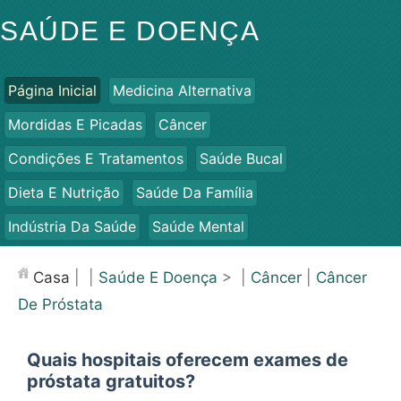
SAÚDE E DOENÇA
Página Inicial
Medicina Alternativa
Mordidas E Picadas
Câncer
Condições E Tratamentos
Saúde Bucal
Dieta E Nutrição
Saúde Da Família
Indústria Da Saúde
Saúde Mental
Saúde Pública E Segurança
Cirurgias E Procedimentos
Casa
| |
Saúde E Doença
> |
Câncer
|
Câncer
Saúde
De Próstata
Quais hospitais oferecem exames de
próstata gratuitos?