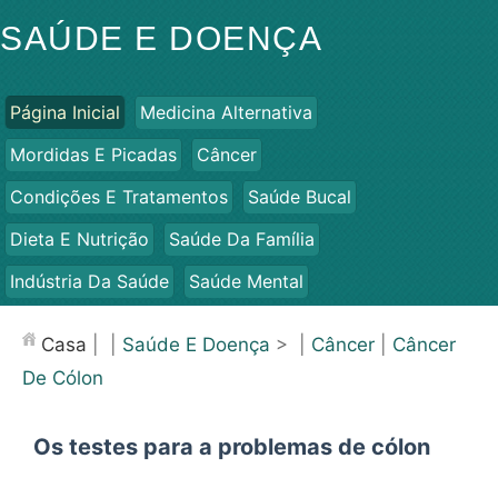
SAÚDE E DOENÇA
Página Inicial
Medicina Alternativa
Mordidas E Picadas
Câncer
Condições E Tratamentos
Saúde Bucal
Dieta E Nutrição
Saúde Da Família
Indústria Da Saúde
Saúde Mental
Saúde Pública E Segurança
Cirurgias E Procedimentos
Casa
| |
Saúde E Doença
> |
Câncer
|
Câncer
Saúde
De Cólon
Os testes para a problemas de cólon