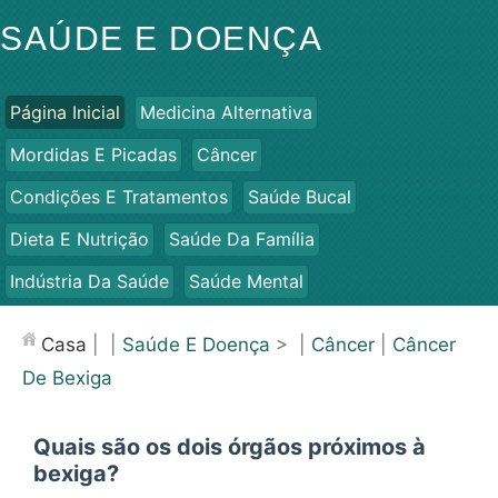
SAÚDE E DOENÇA
Página Inicial
Medicina Alternativa
Mordidas E Picadas
Câncer
Condições E Tratamentos
Saúde Bucal
Dieta E Nutrição
Saúde Da Família
Indústria Da Saúde
Saúde Mental
Saúde Pública E Segurança
Cirurgias E Procedimentos
Casa
| |
Saúde E Doença
> |
Câncer
|
Câncer
Saúde
De Bexiga
Quais são os dois órgãos próximos à
bexiga?