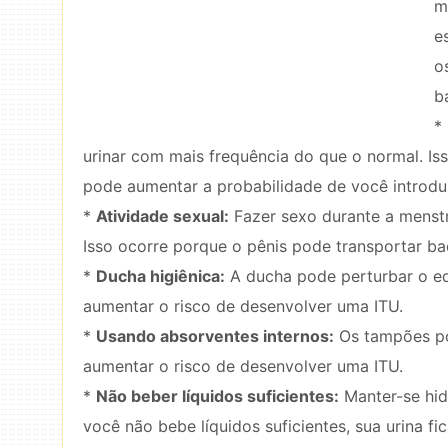
m
e
o
b
*
urinar com mais frequência do que o normal. Is
pode aumentar a probabilidade de você introduz
*
Atividade sexual:
Fazer sexo durante a menst
Isso ocorre porque o pênis pode transportar bac
*
Ducha higiênica:
A ducha pode perturbar o equ
aumentar o risco de desenvolver uma ITU.
*
Usando absorventes internos:
Os tampões po
aumentar o risco de desenvolver uma ITU.
*
Não beber líquidos suficientes:
Manter-se hid
você não bebe líquidos suficientes, sua urina f