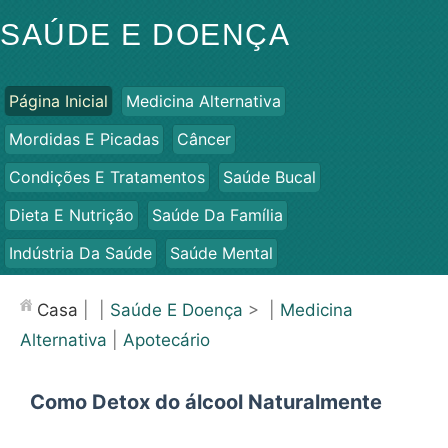
SAÚDE E DOENÇA
Página Inicial
Medicina Alternativa
Mordidas E Picadas
Câncer
Condições E Tratamentos
Saúde Bucal
Dieta E Nutrição
Saúde Da Família
Indústria Da Saúde
Saúde Mental
Saúde Pública E Segurança
Cirurgias E Procedimentos
Casa
| |
Saúde E Doença
> |
Medicina
Saúde
Alternativa
|
Apotecário
Como Detox do álcool Naturalmente