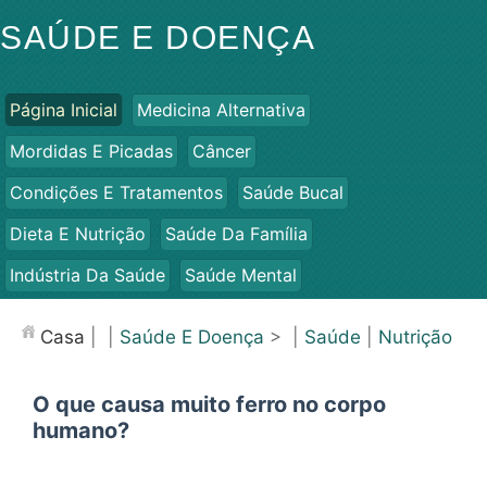
SAÚDE E DOENÇA
Página Inicial
Medicina Alternativa
Mordidas E Picadas
Câncer
Condições E Tratamentos
Saúde Bucal
Dieta E Nutrição
Saúde Da Família
Indústria Da Saúde
Saúde Mental
Saúde Pública E Segurança
Cirurgias E Procedimentos
Casa
| |
Saúde E Doença
> |
Saúde
|
Nutrição
Saúde
O que causa muito ferro no corpo
humano?