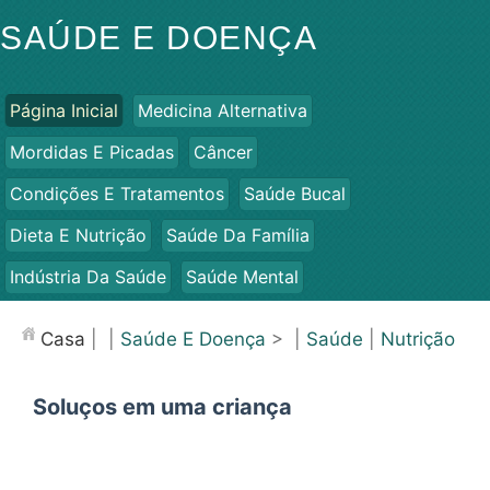
SAÚDE E DOENÇA
Página Inicial
Medicina Alternativa
Mordidas E Picadas
Câncer
Condições E Tratamentos
Saúde Bucal
Dieta E Nutrição
Saúde Da Família
Indústria Da Saúde
Saúde Mental
Saúde Pública E Segurança
Cirurgias E Procedimentos
Casa
| |
Saúde E Doença
> |
Saúde
|
Nutrição
Saúde
Soluços em uma criança