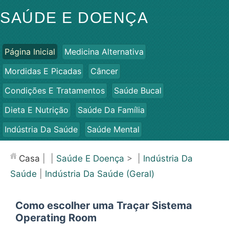
SAÚDE E DOENÇA
Página Inicial
Medicina Alternativa
Mordidas E Picadas
Câncer
Condições E Tratamentos
Saúde Bucal
Dieta E Nutrição
Saúde Da Família
Indústria Da Saúde
Saúde Mental
Saúde Pública E Segurança
Cirurgias E Procedimentos
Casa
| |
Saúde E Doença
> |
Indústria Da
Saúde
Saúde
|
Indústria Da Saúde (Geral)
Como escolher uma Traçar Sistema
Operating Room