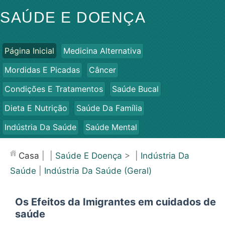
SAÚDE E DOENÇA
Página Inicial
Medicina Alternativa
Mordidas E Picadas
Câncer
Condições E Tratamentos
Saúde Bucal
Dieta E Nutrição
Saúde Da Família
Indústria Da Saúde
Saúde Mental
Saúde Pública E Segurança
Cirurgias E Procedimentos
Casa
| |
Saúde E Doença
> |
Indústria Da
Saúde
Saúde
|
Indústria Da Saúde (Geral)
Os Efeitos da Imigrantes em cuidados de
saúde