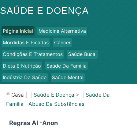
SAÚDE E DOENÇA
Página Inicial
Medicina Alternativa
Mordidas E Picadas
Câncer
Condições E Tratamentos
Saúde Bucal
Dieta E Nutrição
Saúde Da Família
Indústria Da Saúde
Saúde Mental
Saúde Pública E Segurança
Cirurgias E Procedimentos
Casa
| |
Saúde E Doença
> |
Saúde Da
Saúde
Família
|
Abuso De Substâncias
Regras Al -Anon