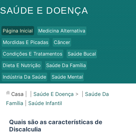
SAÚDE E DOENÇA
Página Inicial
Medicina Alternativa
Mordidas E Picadas
Câncer
Condições E Tratamentos
Saúde Bucal
Dieta E Nutrição
Saúde Da Família
Indústria Da Saúde
Saúde Mental
Saúde Pública E Segurança
Cirurgias E Procedimentos
Casa
| |
Saúde E Doença
> |
Saúde Da
Saúde
Família
|
Saúde Infantil
Quais são as características de
Discalculia