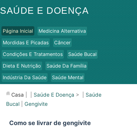
SAÚDE E DOENÇA
Página Inicial
Medicina Alternativa
Mordidas E Picadas
Câncer
Condições E Tratamentos
Saúde Bucal
Dieta E Nutrição
Saúde Da Família
Indústria Da Saúde
Saúde Mental
Saúde Pública E Segurança
Cirurgias E Procedimentos
Casa
| |
Saúde E Doença
> |
Saúde
Saúde
Bucal
|
Gengivite
Como se livrar de gengivite