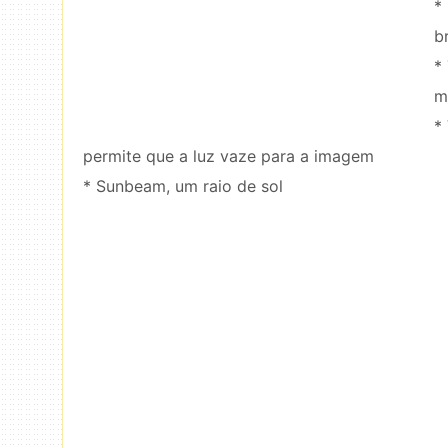
*
b
*
m
*
permite que a luz vaze para a imagem
* Sunbeam, um raio de sol