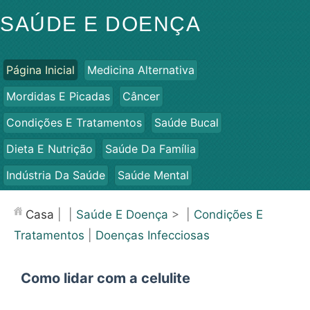
SAÚDE E DOENÇA
Página Inicial
Medicina Alternativa
Mordidas E Picadas
Câncer
Condições E Tratamentos
Saúde Bucal
Dieta E Nutrição
Saúde Da Família
Indústria Da Saúde
Saúde Mental
Saúde Pública E Segurança
Cirurgias E Procedimentos
Casa
| |
Saúde E Doença
> |
Condições E
Saúde
Tratamentos
|
Doenças Infecciosas
Como lidar com a celulite