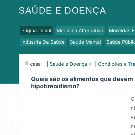
SAÚDE E DOENÇA
Página Inicial
Medicina Alternativa
Mordidas E
Indústria Da Saúde
Saúde Mental
Saúde Públi
casa
| |
Saúde e Doença
> |
Condições e Tr
Quais são os alimentos que devem 
hipotireoidismo?
O
n
v
n