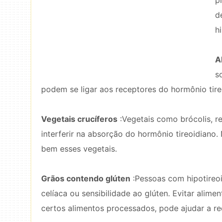
p
d
h
A
s
podem se ligar aos receptores do hormônio tireo
Vegetais crucíferos
:Vegetais como brócolis, r
interferir na absorção do hormônio tireoidiano.
bem esses vegetais.
Grãos contendo glúten
:Pessoas com hipotireo
celíaca ou sensibilidade ao glúten. Evitar alim
certos alimentos processados, pode ajudar a red