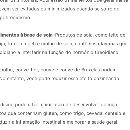
iorar os sintomas. Aqui estão os alimentos que geralmente
evem ser evitados ou minimizados quando se sofre de
ipotireoidismo:
limentos à base de soja
:Produtos de soja, como leite de
oja, tofu, tempeh e molho de soja, contêm isoflavonas que
idiano e interferir na função do hormônio tireoidiano.
epolho, couve-flor, couve e couve de Bruxelas podem
 No entanto, você pode reduzir esse efeito cozinhando
idismo podem ter maior risco de desenvolver doença
entos que contenham glúten, como trigo, cevada, centeio e
uzir a inflamação intestinal e melhorar a saúde geral.