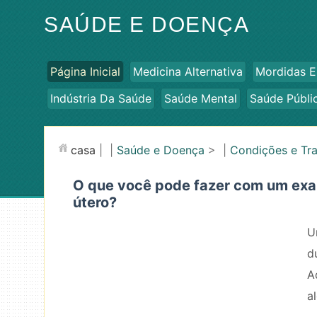
SAÚDE E DOENÇA
Página Inicial
Medicina Alternativa
Mordidas E
Indústria Da Saúde
Saúde Mental
Saúde Públi
casa
| |
Saúde e Doença
> |
Condições e Tr
O que você pode fazer com um exa
útero?
U
d
A
a